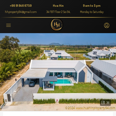
+66 91 846 6759
Hua Hin
9 am to 5 pm
hhproperty94@gmail.com
34/197 Floor 2 Soi 94,
Monday to Saturday
36