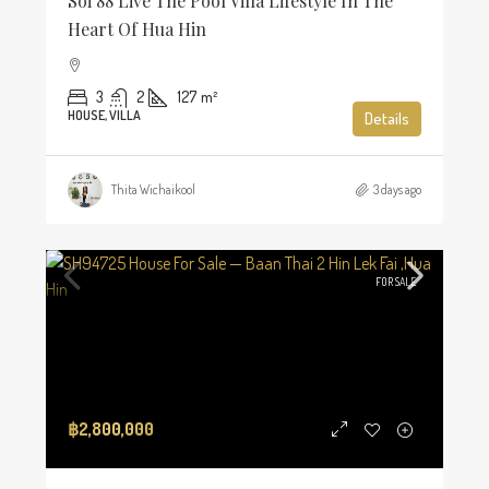
Soi 88 Live The Pool Villa Lifestyle In The
Heart Of Hua Hin
3
2
127
m²
HOUSE, VILLA
Details
Thita Wichaikool
3 days ago
FOR SALE
฿2,800,000