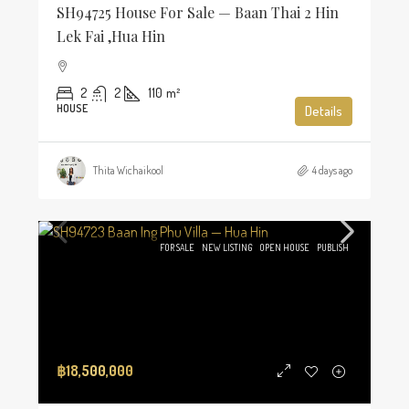
SH94725 House For Sale — Baan Thai 2 Hin
Lek Fai ,Hua Hin
2
2
110
m²
HOUSE
Details
Thita Wichaikool
4 days ago
FOR SALE
NEW LISTING
OPEN HOUSE
PUBLISH
฿18,500,000