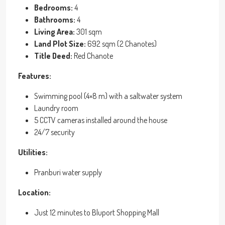
Bedrooms:
4
Bathrooms:
4
Living Area:
301 sqm
Land Plot Size:
692 sqm (2 Chanotes)
Title Deed:
Red Chanote
Features:
Swimming pool (4×8 m) with a saltwater system
Laundry room
5 CCTV cameras installed around the house
24/7 security
Utilities:
Pranburi water supply
Location:
Just 12 minutes to Bluport Shopping Mall