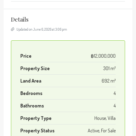
Details
Updated on June 6, 2026 at 3:06 pm
Price
฿12,000,000
Property Size
301 m²
Land Area
692 m²
Bedrooms
4
Bathrooms
4
Property Type
House, Villa
Property Status
Active, For Sale