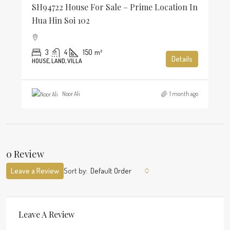
SH94722 House For Sale – Prime Location In
Hua Hin Soi 102
3
4
150
m²
Details
HOUSE, LAND, VILLA
Noor Ali
1 month ago
0 Review
Leave a Review
Sort by:
Default Order
Leave A Review