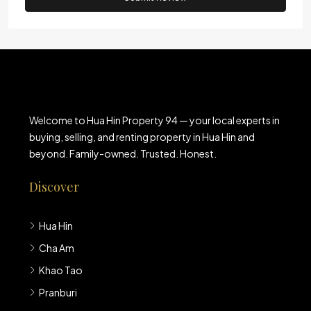
Welcome to Hua Hin Property 94 — your local experts in
buying, selling, and renting property in Hua Hin and
beyond. Family-owned. Trusted. Honest.
Discover
Hua Hin
Cha Am
Khao Tao
Pranburi