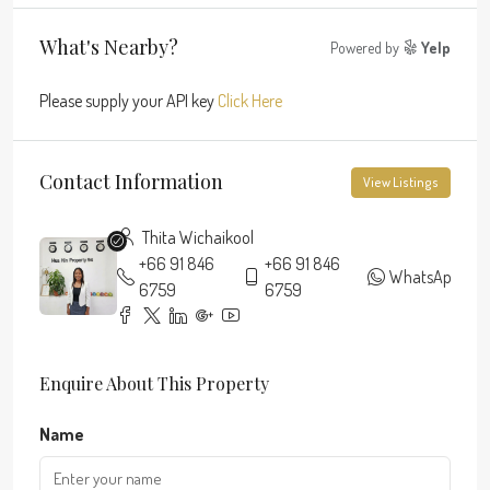
What's Nearby?
Powered by
Yelp
Please supply your API key
Click Here
Contact Information
View Listings
Thita Wichaikool
+66 91 846
+66 91 846
WhatsApp
6759
6759
Enquire About This Property
Name