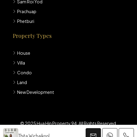
Sam Roi Yod
Prachuap
Phetburi
Property Types
House
Villa
Condo
Land
New Development
© 2025 Hua Hin Property 94. All Rights Reserved.
Thita Wichaikool