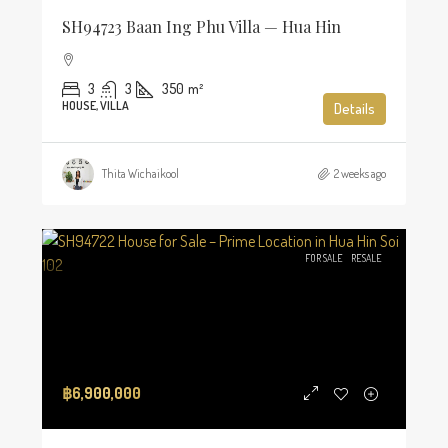
SH94723 Baan Ing Phu Villa — Hua Hin
3
3
350
m²
HOUSE, VILLA
Details
Thita Wichaikool
2 weeks ago
FOR SALE
RESALE
฿6,900,000